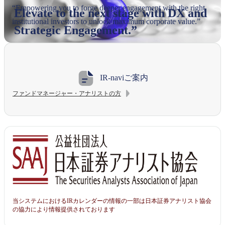
“Empowering you to forge deeper engagement with the right
Elevate to the next stage with DX and
institutional investors to unlock maximum corporate value.”
Strategic Engagement.”
IR-naviご案内
ファンドマネージャー・アナリストの方
当システムにおけるIRカレンダーの情報の一部は日本証券アナリスト協会
の協力により情報提供されております